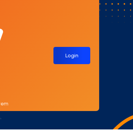
Login
stem