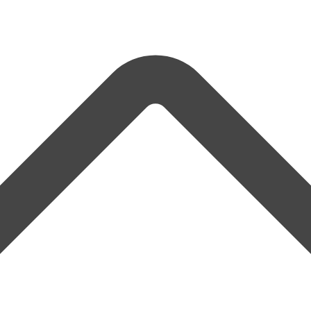
nktionen & Preise
Branchen
Blog
Services
er uns